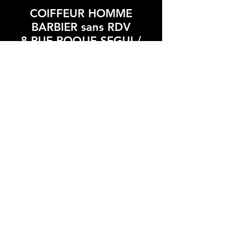
COIFFEUR HOMME
BARBIER sans RDV
8 RUE ROQUE SEGUI /
VILLENEUVE-LES-BEZIERS
LE STADIUM 2
ouvert du
lundi au
samedi
10h /
19h